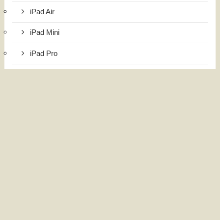
iPad Air
iPad Mini
iPad Pro
iPhone
国内・海外旅行
インドネシア旅行
台湾旅行
日本旅行
韓国旅行