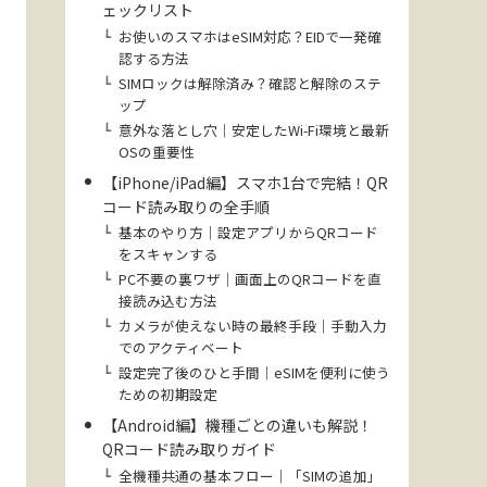
ェックリスト
お使いのスマホはeSIM対応？EIDで一発確
認する方法
SIMロックは解除済み？確認と解除のステ
ップ
意外な落とし穴｜安定したWi-Fi環境と最新
OSの重要性
【iPhone/iPad編】スマホ1台で完結！QR
コード読み取りの全手順
基本のやり方｜設定アプリからQRコード
をスキャンする
PC不要の裏ワザ｜画面上のQRコードを直
接読み込む方法
カメラが使えない時の最終手段｜手動入力
でのアクティベート
設定完了後のひと手間｜eSIMを便利に使う
ための初期設定
【Android編】機種ごとの違いも解説！
QRコード読み取りガイド
全機種共通の基本フロー｜「SIMの追加」