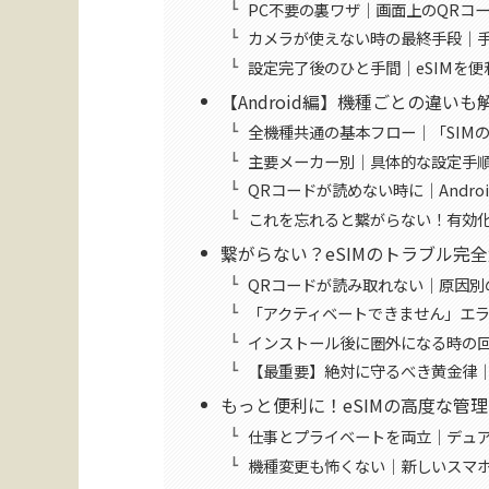
PC不要の裏ワザ｜画面上のQRコ
カメラが使えない時の最終手段｜
設定完了後のひと手間｜eSIMを
【Android編】機種ごとの違い
全機種共通の基本フロー｜「SIM
主要メーカー別｜具体的な設定手
QRコードが読めない時に｜Andro
これを忘れると繋がらない！有効化
繋がらない？eSIMのトラブル完
QRコードが読み取れない｜原因別
「アクティベートできません」エ
インストール後に圏外になる時の
【最重要】絶対に守るべき黄金律｜
もっと便利に！eSIMの高度な管
仕事とプライベートを両立｜デュア
機種変更も怖くない｜新しいスマホ