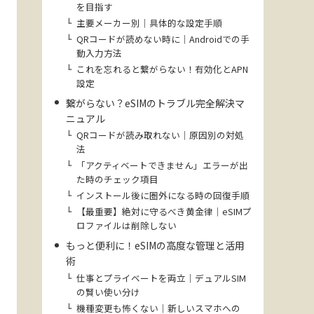
を目指す
主要メーカー別｜具体的な設定手順
QRコードが読めない時に｜Androidでの手
動入力方法
これを忘れると繋がらない！有効化とAPN
設定
繋がらない？eSIMのトラブル完全解決マ
ニュアル
QRコードが読み取れない｜原因別の対処
法
「アクティベートできません」エラーが出
た時のチェック項目
インストール後に圏外になる時の回復手順
【最重要】絶対に守るべき黄金律｜eSIMプ
ロファイルは削除しない
もっと便利に！eSIMの高度な管理と活用
術
仕事とプライベートを両立｜デュアルSIM
の賢い使い分け
機種変更も怖くない｜新しいスマホへの