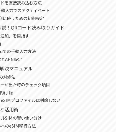
ードを直接読み込む方法
手動入力でのアクティベート
便利に使うための初期設定
も解説！QRコード読み取りガイド
の追加」を目指す
順
idでの手動入力方法
とAPN設定
全解決マニュアル
の対処法
ラーが出た時のチェック項目
回復手順
eSIMプロファイルは削除しない
理と活用術
ルSIMの賢い使い分け
へのeSIM移行方法