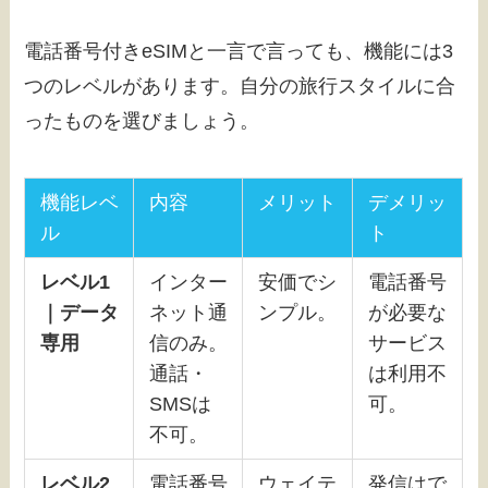
電話番号付きeSIMと一言で言っても、機能には3
つのレベルがあります。自分の旅行スタイルに合
ったものを選びましょう。
機能レベ
内容
メリット
デメリッ
ル
ト
レベル1
インター
安価でシ
電話番号
｜データ
ネット通
ンプル。
が必要な
専用
信のみ。
サービス
通話・
は利用不
SMSは
可。
不可。
レベル2
電話番号
ウェイテ
発信はで