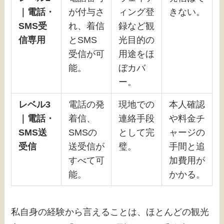
｜電話・
が付与さ
ィング登
きない。
SMS受
れ、着信
録など観
信専用
とSMS
光目的の
受信が可
用途をほ
能。
ぼカバ
ー。
レベル3
電話の発
現地での
本人確認
｜電話・
着信、
連絡手段
や料金チ
SMS送
SMSの
として完
ャージの
受信
送受信が
璧。
手間と追
すべて可
加費用が
能。
かかる。
私自身の経験から言えることは、ほとんどの観光