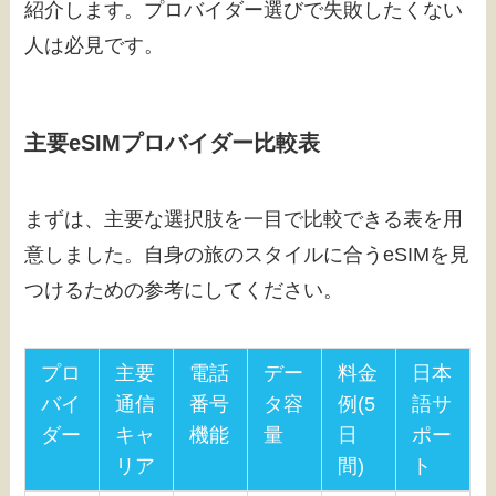
紹介します。プロバイダー選びで失敗したくない
人は必見です。
主要eSIMプロバイダー比較表
まずは、主要な選択肢を一目で比較できる表を用
意しました。自身の旅のスタイルに合うeSIMを見
つけるための参考にしてください。
プロ
主要
電話
デー
料金
日本
バイ
通信
番号
タ容
例(5
語サ
ダー
キャ
機能
量
日
ポー
リア
間)
ト