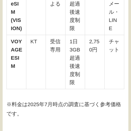
eSI
よる
超過
メー
M
後速
ル・
(VIS
度制
LIN
ION)
限
E
VOY
KT
受信
1日
2,75
チャ
AGE
専用
3GB
0円
ット
ESI
超過
M
後速
度制
限
※料金は2025年7月時点の調査に基づく参考価格
です。