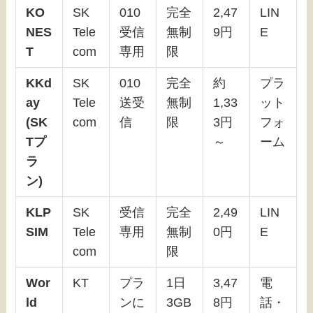
KO
SK
010
完全
2,47
LIN
NES
Tele
受信
無制
9円
E
T
com
専用
限
KKd
SK
010
完全
約
プラ
ay
Tele
送受
無制
1,33
ット
(SK
com
信
限
3円
フォ
Tプ
～
ーム
ラ
ン)
KLP
SK
受信
完全
2,49
LIN
SIM
Tele
専用
無制
0円
E
com
限
Wor
KT
プラ
1日
3,47
電
ld
ンに
3GB
8円
話・