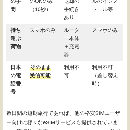
の手
のONのみ
返却の
ルのインス
間
（10秒）
手続き
トール等
あり
持ち
スマホのみ
ルータ
スマホのみ
運ぶ
ー本体
荷物
＋充電
器
日本
そのまま
利用不
利用不可
の電
受信可能
可
（差し替え
話番
時）
号
数日間の短期旅行であれば、他の格安SIMユーザ
ー向けに様々なeSIMサービスも提供されていま