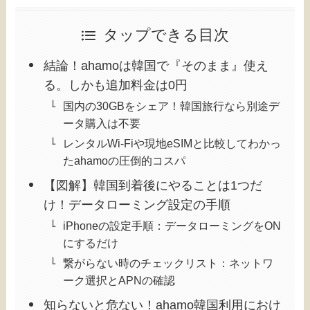
タップできる目次
結論！ahamoは韓国で『そのまま』使え
る。しかも追加料金は0円
国内の30GBをシェア！韓国旅行なら別途デ
ータ購入は不要
レンタルWi-Fiや現地eSIMと比較してわかっ
たahamoの圧倒的コスパ
【図解】韓国到着後にやることは1つだ
け！データローミング設定の手順
iPhoneの設定手順：データローミングをON
にするだけ
繋がらない時のチェックリスト：ネットワ
ーク選択とAPNの確認
知らないと危ない！ahamo韓国利用におけ