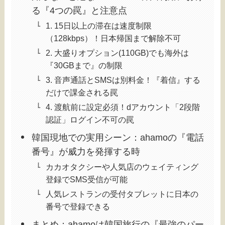
る『4つの罠』と注意点
1. 15日以上の滞在は速度制限
（128kbps）！日本帰国まで解除不可
2. 大盛りオプション(110GB)でも海外は
『30GBまで』の制限
3. 音声通話とSMSは別料金！『着信』する
だけで課金される罠
4. 渡航前に設定必須！dアカウント「2段階
認証」ログイン不可の罠
韓国現地での実用シーン：ahamoの『電話
番号』が威力を発揮する時
カカオタクシーや人気店のウェイティング
登録でSMS受信が可能
人気レストランの受付タブレットに日本の
番号で登録できる
まとめ：ahamoは韓国旅行の『最強のパー