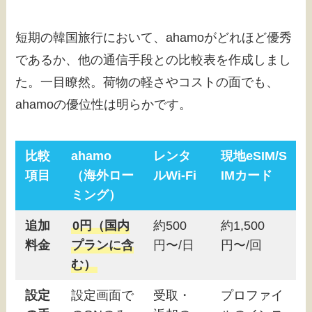
短期の韓国旅行において、ahamoがどれほど優秀
であるか、他の通信手段との比較表を作成しまし
た。一目瞭然。荷物の軽さやコストの面でも、
ahamoの優位性は明らかです。
比較
ahamo
レンタ
現地eSIM/S
項目
（海外ロー
ルWi-Fi
IMカード
ミング）
追加
0円（国内
約500
約1,500
料金
プランに含
円〜/日
円〜/回
む）
設定
設定画面で
受取・
プロファイ