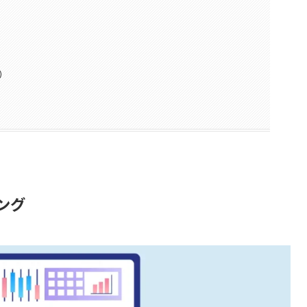
M）
ング