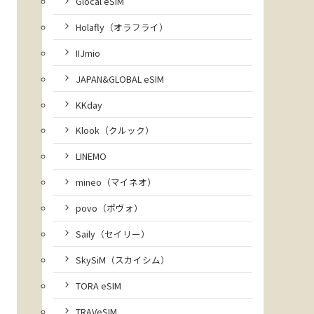
Glocal eSIM
Holafly（オラフライ）
IIJmio
JAPAN&GLOBAL eSIM
KKday
Klook（クルック）
LINEMO
mineo（マイネオ）
povo（ポヴォ）
Saily（セイリー）
SkySiM（スカイシム）
TORA eSIM
TRAVeSIM