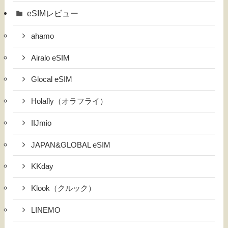
eSIMレビュー
ahamo
Airalo eSIM
Glocal eSIM
Holafly（オラフライ）
IIJmio
JAPAN&GLOBAL eSIM
KKday
Klook（クルック）
LINEMO