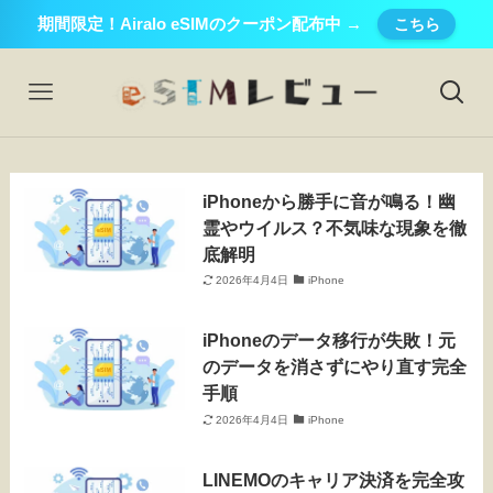
期間限定！Airalo eSIMのクーポン配布中 →
こちら
iPhoneから勝手に音が鳴る！幽
霊やウイルス？不気味な現象を徹
底解明
2026年4月4日
iPhone
iPhoneのデータ移行が失敗！元
のデータを消さずにやり直す完全
手順
2026年4月4日
iPhone
LINEMOのキャリア決済を完全攻