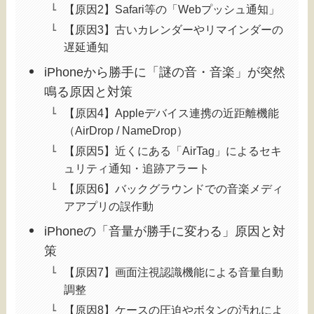
【原因2】Safari等の「Webプッシュ通知」
【原因3】古いカレンダーやリマインダーの
遅延通知
iPhoneから勝手に「謎の音・音楽」が突然
鳴る原因と対策
【原因4】Appleデバイス連携の近距離機能
（AirDrop / NameDrop）
【原因5】近くにある「AirTag」によるセキ
ュリティ通知・追跡アラート
【原因6】バックグラウンドでの音楽メディ
アアプリの誤作動
iPhoneの「音量が勝手に変わる」原因と対
策
【原因7】画面注視認識機能による音量自動
調整
【原因8】ケースの圧迫やボタンの汚れによ