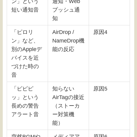
ン」という
通知・Web
短い通知音
プッシュ通
知
「ピロリ
AirDrop /
原因4
ン」など、
NameDrop機
別のAppleデ
能の反応
バイスを近
づけた時の
音
「ピピピ
知らない
原因5
ッ」という
AirTagの接近
長めの警告
（ストーカ
アラート音
ー対策機
能）
突然BGMや
メディアア
原因6