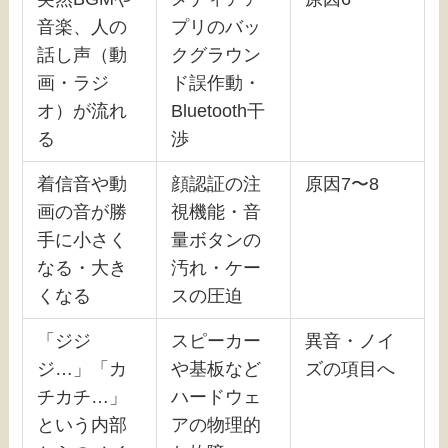
音楽、人の
プリのバッ
話し声（動
クグラウン
画・ラジ
ド誤作動・
オ）が流れ
Bluetooth干
る
渉
着信音や動
顔認証の注
原因7〜8
画の音が勝
視機能・音
手に小さく
量ボタンの
なる・大き
汚れ・ケー
くなる
スの圧迫
「ジジ
スピーカー
異音・ノイ
ジ…」「カ
や基板など
ズの項目へ
チカチ…」
ハードウェ
という内部
アの物理的