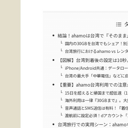
結論！ahamoは台湾で『そのま
国内の30GBを台湾でもシェア！
台湾旅行におけるahamo vs レンタ
【図解】台湾到着後の設定は10秒
iPhone/Android共通：デー
台湾の最大手「中華電信」などに
【重要】ahamo台湾利用での注意
15日を超えると帰国まで超低速（12
海外利用は一律『30GBまで』。
音声通話とSMS送信は有料！『着
渡航前に設定必須！dアカウント「
台湾旅行での実用シーン：aham