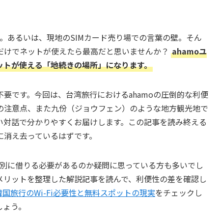
列。あるいは、現地のSIMカード売り場での言葉の壁。そん
だけでネットが使えたら最高だと思いませんか？
ahamoユ
ットが使える「地続きの場所」になります。
要です。今回は、台湾旅行におけるahamoの圧倒的な利便
」の注意点、また九份（ジョウフェン）のような地方観光地で
い対話で分かりやすくお届けします。この記事を読み終える
に消え去っているはずです。
を個別に借りる必要があるのか疑問に思っている方も多いでし
メリットを整理した解説記事を読んで、利便性の差を確認し
韓国旅行のWi-Fi必要性と無料スポットの現実
をチェックし
しょう。