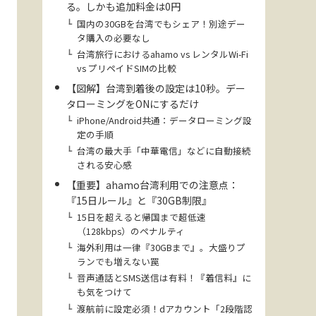
る。しかも追加料金は0円
国内の30GBを台湾でもシェア！別途デー
タ購入の必要なし
台湾旅行におけるahamo vs レンタルWi-Fi
vs プリペイドSIMの比較
【図解】台湾到着後の設定は10秒。デー
タローミングをONにするだけ
iPhone/Android共通：データローミング設
定の手順
台湾の最大手「中華電信」などに自動接続
される安心感
【重要】ahamo台湾利用での注意点：
『15日ルール』と『30GB制限』
15日を超えると帰国まで超低速
（128kbps）のペナルティ
海外利用は一律『30GBまで』。大盛りプ
ランでも増えない罠
音声通話とSMS送信は有料！『着信料』に
も気をつけて
渡航前に設定必須！dアカウント「2段階認