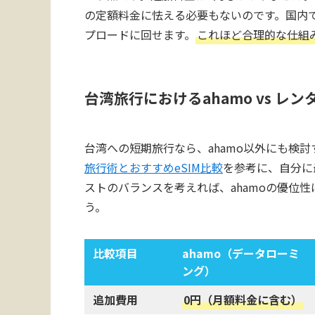
の定額料金に怯える必要もないのです。国内で
プロードに回せます。
これほど合理的な仕組
台湾旅行におけるahamo vs レンタ
台湾への短期旅行なら、ahamo以外にも検
旅行術とおすすめeSIM比較
を参考に、自分に
ストのバランスを考えれば、ahamoの優位
う。
比較項目
ahamo（データローミ
ング）
追加費用
0円（月額料金に含む）