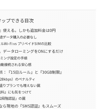
タップできる目次
ま』使える。しかも追加料金は0円
別途データ購入の必要なし
ルWi-Fi vs プリペイドSIMの比較
。データローミングをONにするだけ
タローミング設定の手順
自動接続される安心感
点：『15日ルール』と『30GB制限』
8kbps）のペナルティ
大盛りプランでも増えない罠
信料』にも気をつけて
2段階認証」の罠
oなら現地の『SMS認証』もスムーズ