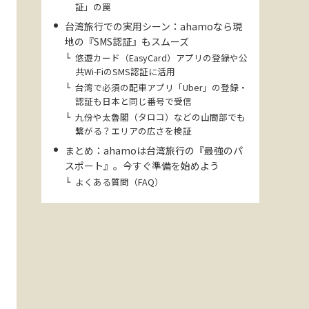
証」の罠
台湾旅行での実用シーン：ahamoなら現
地の『SMS認証』もスムーズ
悠遊カード（EasyCard）アプリの登録や公
共Wi-FiのSMS認証に活用
台湾で必須の配車アプリ「Uber」の登録・
認証も日本と同じ番号で受信
九份や太魯閣（タロコ）などの山間部でも
繋がる？エリアの広さを検証
まとめ：ahamoは台湾旅行の『最強のパ
スポート』。今すぐ準備を始めよう
よくある質問（FAQ）