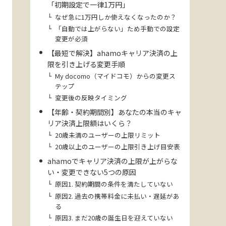
「初期設定で一律1万円」
なぜ急に1万円しか使えなくなったのか？
「自動では上がらない」ため手動での設定
変更が必須
【最短で解決】ahamoキャリア決済の上
限を引き上げる変更手順
My docomo（マイドコモ）からの変更ス
テップ
変更後の反映タイミング
【年齢・契約期間別】あなたの本当のキャ
リア決済上限額はいくら？
20歳未満のユーザーの上限リミット
20歳以上のユーザーの上限引き上げ目安表
ahamoでキャリア決済の上限が上がらな
い・変更できない5つの原因
原因1. 契約期間の条件を満たしていない
原因2. 過去の携帯料金に未払い・遅延があ
る
原因3. まだ20歳の誕生日を迎えていない