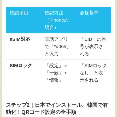
確認項目
確認方法
合格基準
（iPhoneの
場合）
eSIM対応
電話アプリ
「EID」の番
で「*#06#」
号が表示さ
と入力
れる
SIMロック
「設定」＞
「SIMロック
「一般」＞
なし」と表
「情報」
示される
ステップ2｜日本でインストール、韓国で有
効化！QRコード設定の全手順