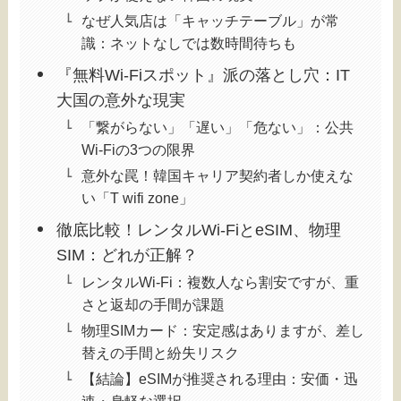
なぜ人気店は「キャッチテーブル」が常
識：ネットなしでは数時間待ちも
『無料Wi-Fiスポット』派の落とし穴：IT
大国の意外な現実
「繋がらない」「遅い」「危ない」：公共
Wi-Fiの3つの限界
意外な罠！韓国キャリア契約者しか使えな
い「T wifi zone」
徹底比較！レンタルWi-FiとeSIM、物理
SIM：どれが正解？
レンタルWi-Fi：複数人なら割安ですが、重
さと返却の手間が課題
物理SIMカード：安定感はありますが、差し
替えの手間と紛失リスク
【結論】eSIMが推奨される理由：安価・迅
速・身軽な選択