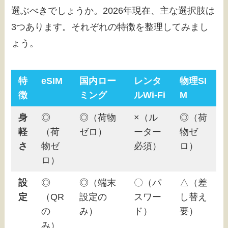
選ぶべきでしょうか。2026年現在、主な選択肢は
3つあります。それぞれの特徴を整理してみまし
ょう。
特
eSIM
国内ロー
レンタ
物理SI
徴
ミング
ルWi-Fi
M
身
◎
◎（荷物
×（ル
◎（荷
軽
（荷
ゼロ）
ーター
物ゼ
さ
物ゼ
必須）
ロ）
ロ）
設
◎
◎（端末
〇（パ
△（差
定
（QR
設定の
スワー
し替え
の
み）
ド）
要）
み）