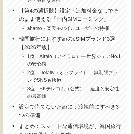
【第4の選択肢】設定・追加料金なしでそ
のまま使える「国内SIMローミング」
ahamo・楽天モバイルユーザーの特権
韓国旅行におすすめのeSIMブランド3選
【2026年版】
1位：Airalo（アイラロ）― 世界シェアNo.1
の安心感
2位：Holafly（オラフライ）― 無制限プラ
ンでSNSも快適
3位：SKテレコム（公式）― 速度と安定性
の最高峰
設定で慌てないために：渡韓前にすべき3
つの準備
まとめ：スマートな通信環境が、韓国旅行