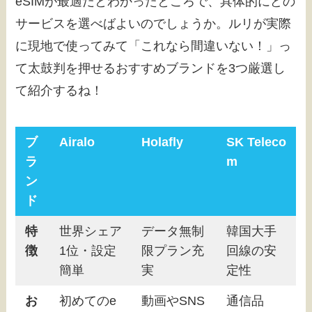
eSIMが最適だとわかったところで、具体的にどの
サービスを選べばよいのでしょうか。ルリが実際
に現地で使ってみて「これなら間違いない！」っ
て太鼓判を押せるおすすめブランドを3つ厳選し
て紹介するね！
ブ
Airalo
Holafly
SK Teleco
ラ
m
ン
ド
特
世界シェア
データ無制
韓国大手
徴
1位・設定
限プラン充
回線の安
簡単
実
定性
お
初めてのe
動画やSNS
通信品