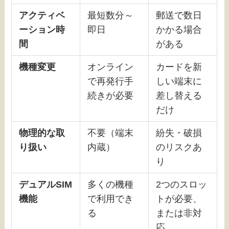
アクティベ
最短数分～
郵送で数日
ーション時
即日
かかる場合
間
がある
機種変更
オンライン
カードを新
で再発行手
しい端末に
続きが必要
差し替える
だけ
物理的な取
不要（端末
紛失・破損
り扱い
内蔵）
のリスクあ
り
デュアルSIM
多くの機種
2つのスロッ
機能
で利用でき
トが必要、
る
または非対
応