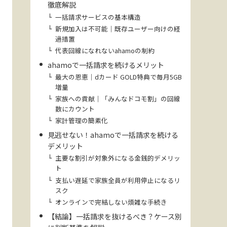
徹底解説
一括請求サービスの基本構造
新規加入は不可能｜既存ユーザー向けの経
過措置
代表回線になれないahamoの制約
ahamoで一括請求を続けるメリット
最大の恩恵｜dカード GOLD特典で毎月5GB
増量
家族への貢献｜「みんなドコモ割」の回線
数にカウント
家計管理の簡素化
見逃せない！ahamoで一括請求を続ける
デメリット
主要な割引が対象外になる金銭的デメリッ
ト
支払い遅延で家族全員が利用停止になるリ
スク
オンラインで完結しない煩雑な手続き
【結論】一括請求を抜けるべき？ケース別