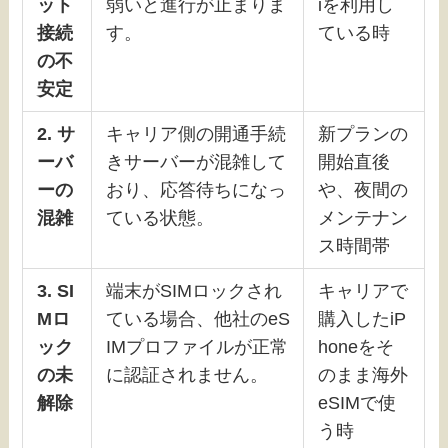
ット
弱いと進行が止まりま
iを利用し
接続
す。
ている時
の不
安定
2. サ
キャリア側の開通手続
新プランの
ーバ
きサーバーが混雑して
開始直後
ーの
おり、応答待ちになっ
や、夜間の
混雑
ている状態。
メンテナン
ス時間帯
3. SI
端末がSIMロックされ
キャリアで
Mロ
ている場合、他社のeS
購入したiP
ック
IMプロファイルが正常
honeをそ
の未
に認証されません。
のまま海外
解除
eSIMで使
う時