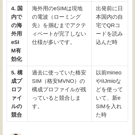
4. 国
海外用のeSIMは現地
出発前に日
内で
の電波（ローミング
本国内の自
の海
先）を掴むまでアクテ
宅でQRコ
外用
ィベートが完了しない
ードを読み
eSI
仕様が多いです。
込んだ時
M有
効化
5. 構
過去に使っていた格安
以前mineo
成プ
SIM（格安MVNO）の
やIIJmioな
ロフ
構成プロファイルが残
どを使って
ァイ
っていると競合しま
いて、新e
ルの
す。
SIMを入れ
競合
た時