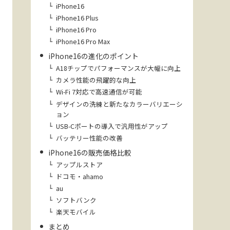
iPhone16
iPhone16 Plus
iPhone16 Pro
iPhone16 Pro Max
iPhone16の進化のポイント
A18チップでパフォーマンスが大幅に向上
カメラ性能の飛躍的な向上
Wi-Fi 7対応で高速通信が可能
デザインの洗練と新たなカラーバリエーシ
ョン
USB-Cポートの導入で汎用性がアップ
バッテリー性能の改善
iPhone16の販売価格比較
アップルストア
ドコモ・ahamo
au
ソフトバンク
楽天モバイル
まとめ