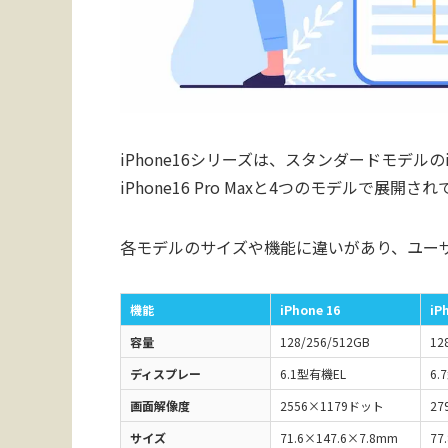
iPhone16シリーズは、スタンダードモデルのiPhon
iPhone16 Pro Maxと4つのモデルで展開さ
各モデルのサイズや機能に違いがあり、ユー
機能
iPhone 16
iP
容量
128/256/512GB
12
ディスプレー
6.1型有機EL
6.
画面解像度
2556×1179ドット
27
サイズ
71.6×147.6×7.8mm
77