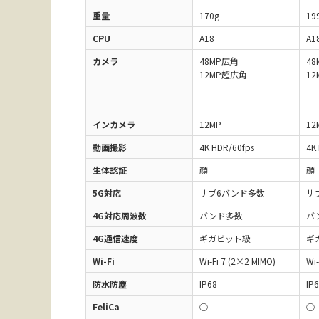
重量
170g
19
CPU
A18
A1
カメラ
48MP広角
4
12MP超広角
1
インカメラ
12MP
12
動画撮影
4K HDR/60fps
4K
生体認証
顔
顔
5G対応
サブ6バンド多数
サ
4G対応周波数
バンド多数
バ
4G通信速度
ギガビット級
ギ
Wi-Fi
Wi-Fi 7 (2×2 MIMO)
Wi-
防水防塵
IP68
IP
FeliCa
○
○