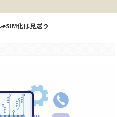
ルeSIM化は見送り