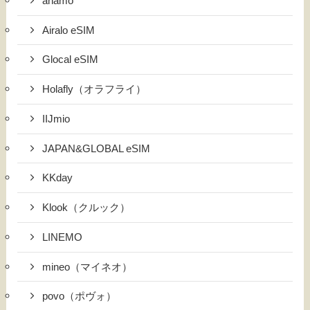
ahamo
Airalo eSIM
Glocal eSIM
Holafly（オラフライ）
IIJmio
JAPAN&GLOBAL eSIM
KKday
Klook（クルック）
LINEMO
mineo（マイネオ）
povo（ポヴォ）