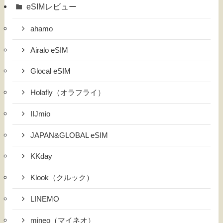
eSIMレビュー
ahamo
Airalo eSIM
Glocal eSIM
Holafly（オラフライ）
IIJmio
JAPAN&GLOBAL eSIM
KKday
Klook（クルック）
LINEMO
mineo（マイネオ）