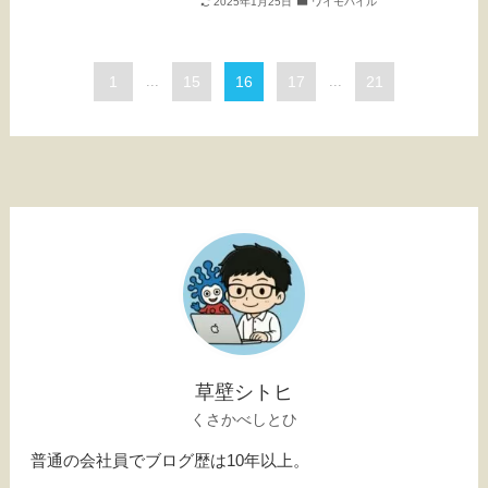
2025年1月25日
ワイモバイル
1
...
15
16
17
...
21
草壁シトヒ
くさかべしとひ
普通の会社員でブログ歴は10年以上。