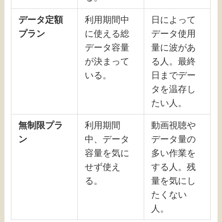
データ定額
利用期間中
日によって
プラン
に使える総
データ使用
データ容量
量に波があ
が決まって
る人。最終
いる。
日までデー
タを温存し
たい人。
無制限プラ
利用期間
動画視聴や
ン
中、データ
データ量の
容量を気に
多い作業を
せず使え
する人。残
る。
量を気にし
たくない
人。