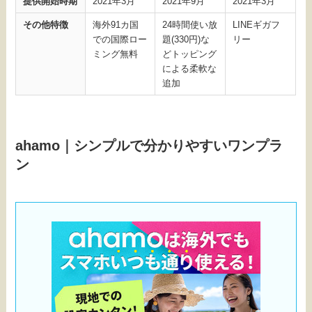
提供開始時期
2021年3月
2021年9月
2021年3月
その他特徴
海外91カ国
24時間使い放
LINEギガフ
での国際ロー
題(330円)な
リー
ミング無料
どトッピング
による柔軟な
追加
ahamo｜シンプルで分かりやすいワンプラ
ン