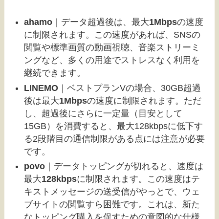
ahamo
｜データ超過後は、最大
1Mbps
の速度
に制限されます。この速度があれば、SNSの
閲覧や標準画質の動画視聴、音楽ストリーミ
ングなど、多くの用途でストレスなく利用を
継続できます。
LINEMO
｜ベストプランVの場合、30GB超過
後は最大
1Mbps
の速度に制限されます。ただ
し、超過後にさらに一定量（目安として
15GB）を消費すると、最大128kbpsに低下す
る2段階目の通信制限がある点には注意が必要
です。
povo
｜データトッピングが切れると、速度は
最大
128kbps
に制限されます。この速度はテ
キストメッセージの送受信がやっとで、ウェ
ブサイトの閲覧すら困難です。これは、新た
なトッピング購入を促すための意図的な仕様