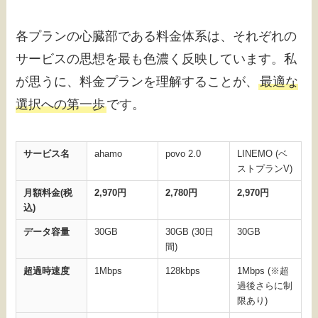
各プランの心臓部である料金体系は、それぞれの
サービスの思想を最も色濃く反映しています。私
が思うに、料金プランを理解することが、
最適な
選択への第一歩
です。
サービス名
ahamo
povo 2.0
LINEMO (ベ
ストプランV)
月額料金(税
2,970円
2,780円
2,970円
込)
データ容量
30GB
30GB (30日
30GB
間)
超過時速度
1Mbps
128kbps
1Mbps (※超
過後さらに制
限あり)