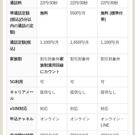
通話料
22円/30秒
22円/30秒
22円/30秒
準通話定額
無料
550円/月
無料 (標準付
(税込)(5分以
帯)
内の通話の定
額)
通話定額(税
1,100円/月
1,650円/月
1,100円/月
込)
家族割
割引対象外
家
割引対象外
割引対象外
族割適用回線
にカウント
5G利用
可
可
可
キャリアメー
提供なし
提供なし
提供なし
ル
eSIM対応
対応
対応
対応
申込チャネル
オンライン
オンライン
オンライン・
LINE