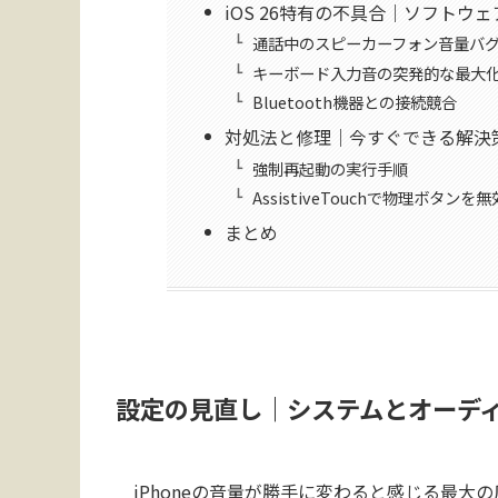
iOS 26特有の不具合｜ソフトウ
通話中のスピーカーフォン音量バ
キーボード入力音の突発的な最大
Bluetooth機器との接続競合
対処法と修理｜今すぐできる解決
強制再起動の実行手順
AssistiveTouchで物理ボタンを
まとめ
設定の見直し｜システムとオーデ
iPhoneの音量が勝手に変わると感じる最大