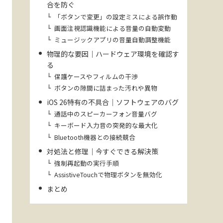
合を防ぐ
「ボタンで変更」の設定ミスによる誤作動
画面注視認識機能による音量の自動変動
ミュージックアプリの音量自動調整機能
物理的な要因｜ハードウェア環境を確認す
る
保護ケースやフィルムの干渉
ボタンの隙間に詰まった汚れや異物
iOS 26特有の不具合｜ソフトウェアのバグ
通話中のスピーカーフォン音量バグ
キーボード入力音の突発的な最大化
Bluetooth機器との接続競合
対処法と修理｜今すぐできる解決策
強制再起動の実行手順
AssistiveTouchで物理ボタンを無効化
まとめ