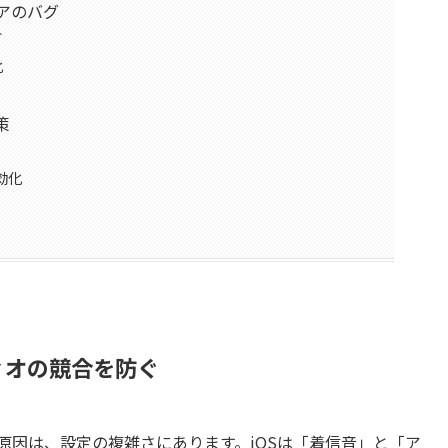
ェアのバグ
グ
化
策
無効化
ィオの競合を防ぐ
の原因は、設定の複雑さにあります。iOSは「着信音」と「ア