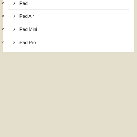
iPad
iPad Air
iPad Mini
iPad Pro
iPhone
国内・海外旅行
インドネシア旅行
台湾旅行
日本旅行
韓国旅行