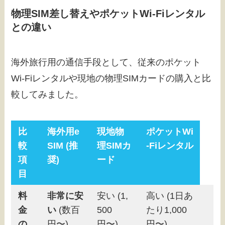
物理SIM差し替えやポケットWi-Fiレンタル
との違い
海外旅行用の通信手段として、従来のポケット
Wi-Fiレンタルや現地の物理SIMカードの購入と比
較してみました。
比
海外用e
現地物
ポケットWi
較
SIM (推
理SIMカ
-Fiレンタル
項
奨)
ード
目
料
非常に安
安い (1,
高い (1日あ
金
い
(数百
500
たり1,000
の
円〜)
円〜)
円〜)