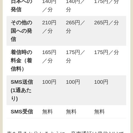
日本への
140円
140円／
175円／分
発信
／分
分
その他の
210円
265円／
265円／分
国への発
／分
分
信
着信時の
165円
175円／
175円／分
料金（着
／分
分
信料）
SMS送信
100円
100円
100円
(1通あた
り)
SMS受信
無料
無料
無料