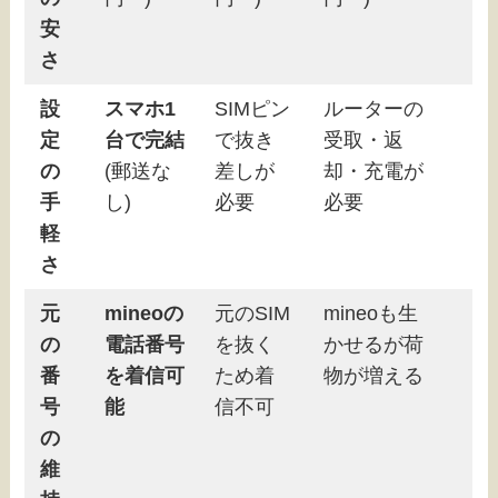
安
さ
設
スマホ1
SIMピン
ルーターの
定
台で完結
で抜き
受取・返
の
(郵送な
差しが
却・充電が
手
し)
必要
必要
軽
さ
元
mineoの
元のSIM
mineoも生
の
電話番号
を抜く
かせるが荷
番
を着信可
ため着
物が増える
号
能
信不可
の
維