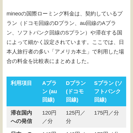
mineoの国際ローミング料金は、契約しているプ
ラン（ドコモ回線のDプラン、au回線のAプラ
ン、ソフトバンク回線のSプラン）や滞在する国
によって細かく設定されています。ここでは、日
本人旅行者の多い「アメリカ本土」で利用した場
合の料金を比較表にまとめました。
利用項目
Aプラ
Dプラン
Sプラン (ソ
ン (au
(ドコモ
フトバンク
回線)
回線)
回線)
滞在国内
120円
125円／
175円／分
への発信
／分
分