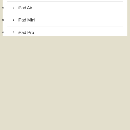
iPad Air
iPad Mini
iPad Pro
iPhone
国内・海外旅行
インドネシア旅行
台湾旅行
日本旅行
韓国旅行