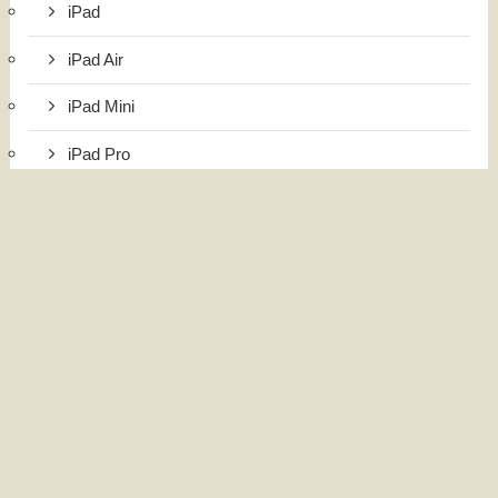
iPad
iPad Air
iPad Mini
iPad Pro
iPhone
国内・海外旅行
インドネシア旅行
台湾旅行
日本旅行
韓国旅行