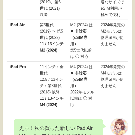
(2019)、第6
適なサイズで
世代 (2021)
eSIM利用が
以降
極めて便利
iPad Air
第3世代
M2 (2024) は
2024年発売の
(2019) 〜 第5
✕ 非対応
M2モデルは
世代 (2022)
（eSIM専
物理SIMが使
11 / 13インチ
用）
えません
M2 (2024)
第5世代以前
は ◯ 対応
iPad Pro
11インチ：全
M4 (2024) は
2024年発売の
世代
✕ 非対応
M4モデルは
12.9 / 13イン
（eSIM専
物理SIMが使
チ：第3世代
用）
えません
(2018) 以降
2022年モデル
11 / 13インチ
以前は ◯ 対
M4 (2024)
応
えっ！私の買った新しいiPad Air